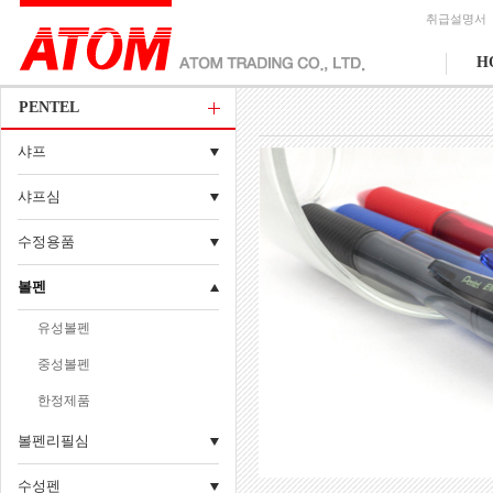
취급설명서
H
PENTEL
샤프
샤프심
수정용품
볼펜
유성볼펜
중성볼펜
한정제품
볼펜리필심
수성펜