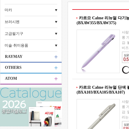
마카
카르므 Calme 리뉴얼 다기
브러시펜
(BXAW355/BXAW375)
사람
고급필기구
롱 
감. 
미술·취미용품
비즈
RAYMAY
OTHERS
ATOM
카르므 Calme 리뉴얼 단색
(BXA103/BXA105/BXA107)
사람
롱 
감.
리는