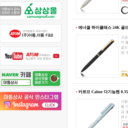
에너겔 하이클래스 24K 골
고급
이 클래
골드
링, 
카르므 Calme 다기능펜 0.35
사람
롱 
감.
펜 0