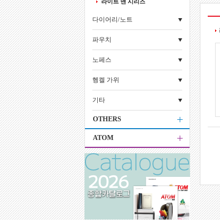
라이트 맨 시리즈
다이어리/노트
파우치
노페스
헹켈 가위
기타
OTHERS
ATOM