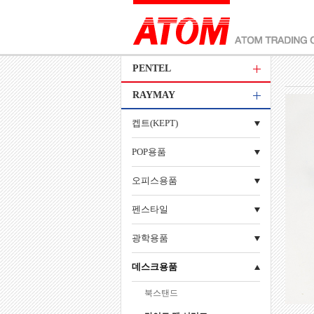
PENTEL
RAYMAY
켑트(KEPT)
POP용품
오피스용품
펜스타일
광학용품
데스크용품
북스탠드