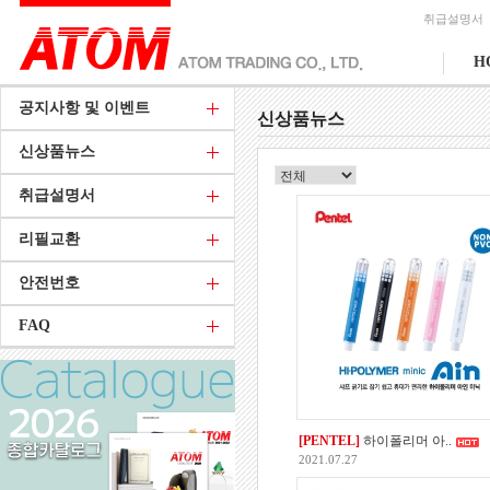
취급설명서
H
공지사항 및 이벤트
신상품뉴스
신상품뉴스
취급설명서
리필교환
안전번호
FAQ
[PENTEL]
하이폴리머 아..
2021.07.27