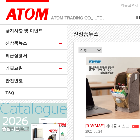
취급설명서
H
공지사항 및 이벤트
신상품뉴스
신상품뉴스
취급설명서
리필교환
안전번호
FAQ
[RAYMAY]
데테쿨 데스크..
2022.08.24