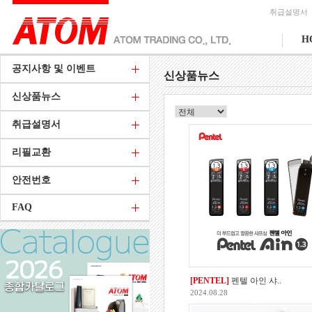
취급설명서
H
공지사항 및 이벤트
신상품뉴스
신상품뉴스
취급설명서
리필교환
안전번호
FAQ
[PENTEL]
펜텔 아인 샤..
2024.08.28